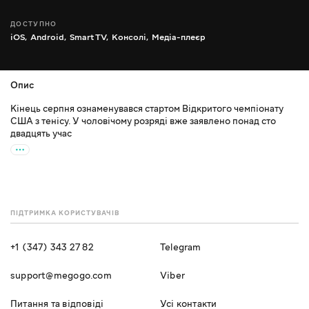
ДОСТУПНО
iOS,
Android,
Smart TV,
Консолі,
Медіа-плеєр
Опис
Кінець серпня ознаменувався стартом Відкритого чемпіонату
США з тенісу. У чоловічому розряді вже заявлено понад сто
двадцять учас
ПІДТРИМКА КОРИСТУВАЧІВ
+1 (347) 343 27 82
Telegram
support@megogo.com
Viber
Питання та відповіді
Усі контакти