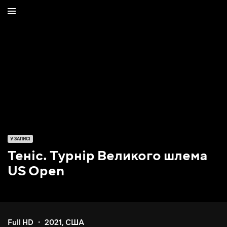
У ЗАПИСІ
Теніс. Турнір Великого шлема
US Open
Full HD
2021
,
США