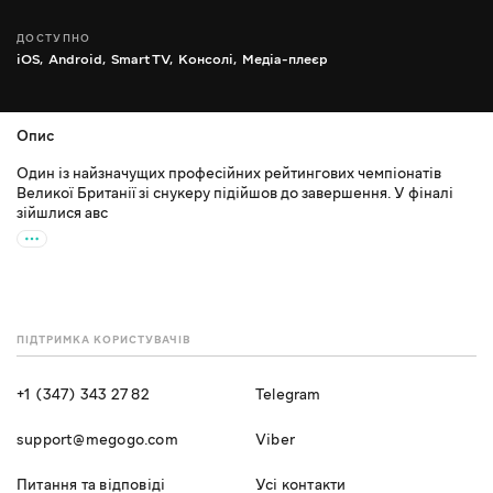
ДОСТУПНО
iOS,
Android,
Smart TV,
Консолі,
Медіа-плеєр
Опис
Один із найзначущих професійних рейтингових чемпіонатів
Великої Британії зі снукеру підійшов до завершення. У фіналі
зійшлися авс
ПІДТРИМКА КОРИСТУВАЧІВ
+1 (347) 343 27 82
Telegram
support@megogo.com
Viber
Питання та відповіді
Усі контакти