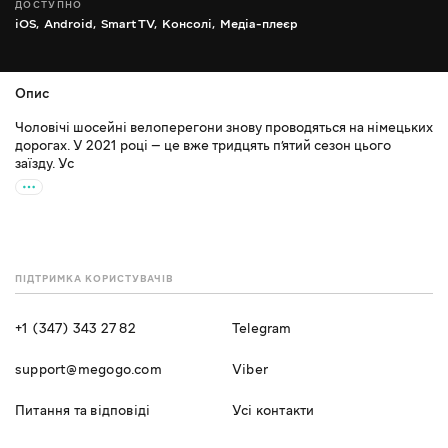
ДОСТУПНО
iOS,
Android,
Smart TV,
Консолі,
Медіа-плеєр
Опис
Чоловічі шосейні велоперегони знову проводяться на німецьких
дорогах. У 2021 році — це вже тридцять п’ятий сезон цього
заїзду. Ус
ПІДТРИМКА КОРИСТУВАЧІВ
+1 (347) 343 27 82
Telegram
support@megogo.com
Viber
Питання та відповіді
Усі контакти