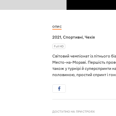
ОПИС
2021
,
Спортивні
,
Чехія
Full HD
Світовий чемпіонат із літнього бі
Место-на-Мораві. Першість провод
також у турнірі й суперспринти н
половиною, простий спринт і гон
ДОСТУПНО НА ПРИСТРОЯХ