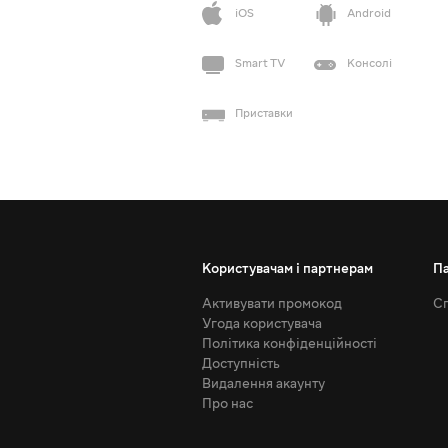
iOS
Android
Smart TV
Консолі
Приставки
Користувачам і партнерам
П
Активувати промокод
Сп
Угода користувача
Політика конфіденційності
Доступність
Видалення акаунту
Про нас