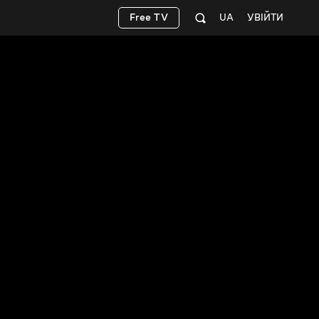
Free TV
UA
УВІЙТИ