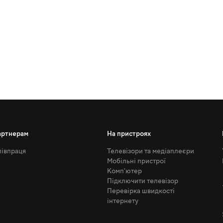
артнерам
На пристроях
івпраця
Телевізори та медіаплеєри
Мобільні пристрої
Комп'ютер
Підключити телевізор
Перевірка швидкості
інтернету