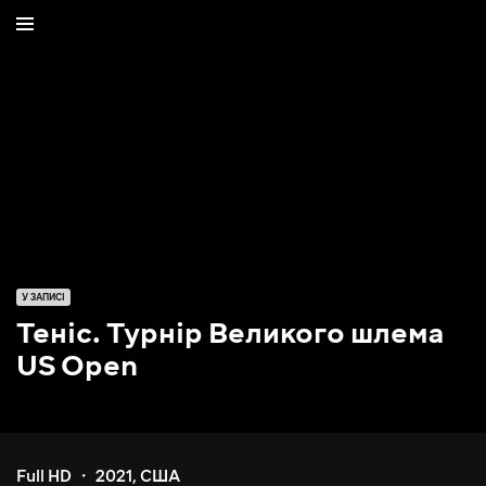
У ЗАПИСІ
Теніс. Турнір Великого шлема
US Open
Full HD
2021
,
США