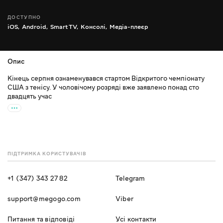
ДОСТУПНО
iOS,
Android,
Smart TV,
Консолі,
Медіа-плеєр
Опис
Кінець серпня ознаменувався стартом Відкритого чемпіонату
США з тенісу. У чоловічому розряді вже заявлено понад сто
двадцять учас
ПІДТРИМКА КОРИСТУВАЧІВ
+1 (347) 343 27 82
Telegram
support@megogo.com
Viber
Питання та відповіді
Усі контакти