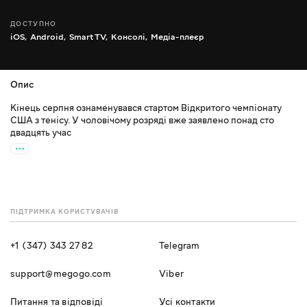
ДОСТУПНО
iOS,
Android,
Smart TV,
Консолі,
Медіа-плеєр
Опис
Кінець серпня ознаменувався стартом Відкритого чемпіонату
США з тенісу. У чоловічому розряді вже заявлено понад сто
двадцять учас
ПІДТРИМКА КОРИСТУВАЧІВ
+1 (347) 343 27 82
Telegram
support@megogo.com
Viber
Питання та відповіді
Усі контакти