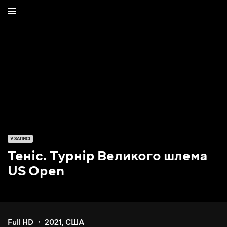
У ЗАПИСІ
Теніс. Турнір Великого шлема
US Open
Full HD
2021
,
США