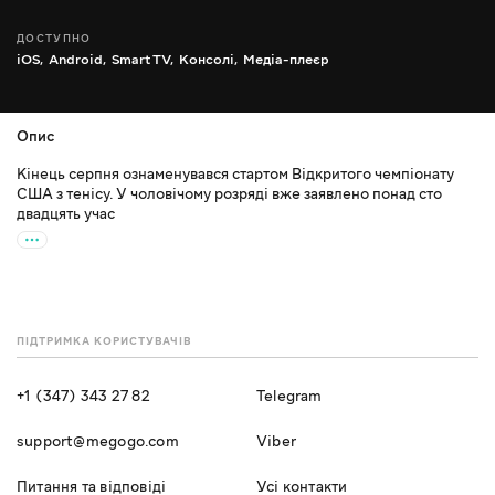
ДОСТУПНО
iOS,
Android,
Smart TV,
Консолі,
Медіа-плеєр
Опис
Кінець серпня ознаменувався стартом Відкритого чемпіонату
США з тенісу. У чоловічому розряді вже заявлено понад сто
двадцять учас
ПІДТРИМКА КОРИСТУВАЧІВ
+1 (347) 343 27 82
Telegram
support@megogo.com
Viber
Питання та відповіді
Усі контакти