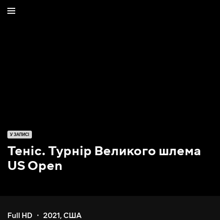
У ЗАПИСІ
Теніс. Турнір Великого шлема
US Open
Full HD
2021
,
США