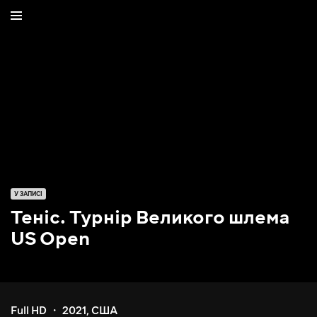
У ЗАПИСІ
Теніс. Турнір Великого шлема
US Open
Full HD
2021
,
США