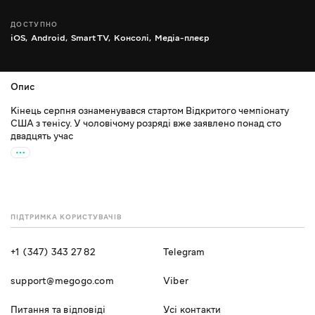
ДОСТУПНО
iOS,
Android,
Smart TV,
Консолі,
Медіа-плеєр
Опис
Кінець серпня ознаменувався стартом Відкритого чемпіонату
США з тенісу. У чоловічому розряді вже заявлено понад сто
двадцять учас
ПІДТРИМКА КОРИСТУВАЧІВ
+1 (347) 343 27 82
Telegram
support@megogo.com
Viber
Питання та відповіді
Усі контакти