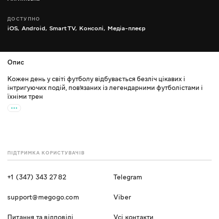
ДОСТУПНО
iOS,
Android,
Smart TV,
Консолі,
Медіа-плеєр
Опис
Кожен день у світі футболу відбувається безліч цікавих і
інтригуючих подій, пов’язаних із легендарними футболістами і
їхніми трен
ПІДТРИМКА КОРИСТУВАЧІВ
+1 (347) 343 27 82
Telegram
support@megogo.com
Viber
Питання та відповіді
Усі контакти