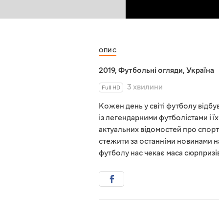
ОПИС
2019
,
Футбольні огляди
,
Україна
3 хвилини
Full HD
Кожен день у світі футболу відбув
із легендарними футболістами і їх
актуальних відомостей про спорт
стежити за останніми новинами на
футболу нас чекає маса сюрпризі