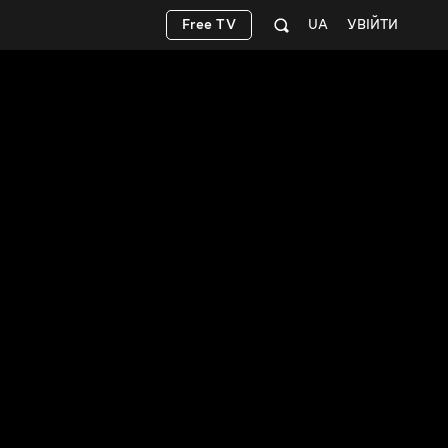
Free TV
UA
УВІЙТИ