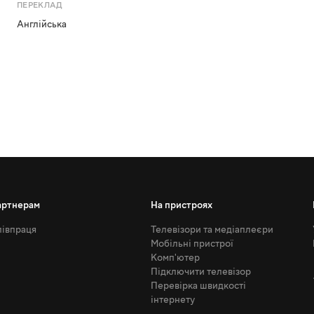
ПЕРЕКЛАД
Англійська
артнерам
На пристроях
івпраця
Телевізори та медіаплеєри
Мобільні пристрої
Комп'ютер
Підключити телевізор
Перевірка швидкості
інтернету