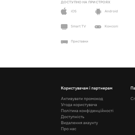
ДОСТУПНО НА ПРИСТРОЯХ
iOS
Android
Smart TV
Консолі
Приставки
Користувачам і партнерам
П
Активувати промокод
Сп
Угода користувача
Політика конфіденційності
Доступність
Видалення акаунту
Про нас