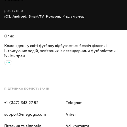
ДОСТУПНО
iOS,
Android,
Smart TV,
Консолі,
Медіа-плеєр
Опис
Кожен день у світі футболу відбувається безліч цікавих і
інтригуючих подій, пов’язаних із легендарними футболістами і
їхніми трен
ПІДТРИМКА КОРИСТУВАЧІВ
+1 (347) 343 27 82
Telegram
support@megogo.com
Viber
Питання та відповіді
Усі контакти