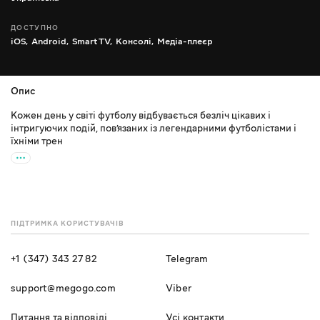
ДОСТУПНО
iOS,
Android,
Smart TV,
Консолі,
Медіа-плеєр
Опис
Кожен день у світі футболу відбувається безліч цікавих і
інтригуючих подій, пов’язаних із легендарними футболістами і
їхніми трен
ПІДТРИМКА КОРИСТУВАЧІВ
+1 (347) 343 27 82
Telegram
support@megogo.com
Viber
Питання та відповіді
Усі контакти