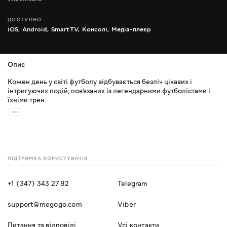
ДОСТУПНО
iOS,
Android,
Smart TV,
Консолі,
Медіа-плеєр
Опис
Кожен день у світі футболу відбувається безліч цікавих і
інтригуючих подій, пов’язаних із легендарними футболістами і
їхніми трен
ПІДТРИМКА КОРИСТУВАЧІВ
+1 (347) 343 27 82
Telegram
support@megogo.com
Viber
Питання та відповіді
Усі контакти