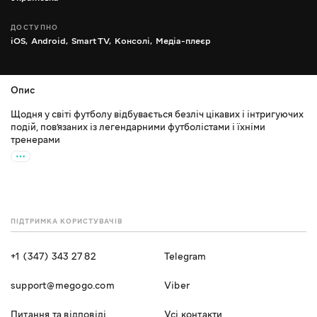
ДОСТУПНО
iOS,
Android,
Smart TV,
Консолі,
Медіа-плеєр
Опис
Щодня у світі футболу відбувається безліч цікавих і інтригуючих
подій, пов’язаних із легендарними футболістами і їхніми
тренерами
ПІДТРИМКА КОРИСТУВАЧІВ
+1 (347) 343 27 82
Telegram
support@megogo.com
Viber
Питання та відповіді
Усі контакти