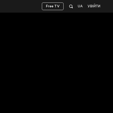
Free TV
UA
УВІЙТИ