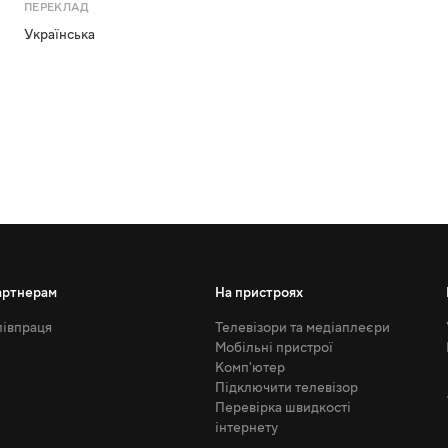
ПЕРЕКЛАД
Українська
артнерам
На пристроях
івпраця
Телевізори та медіаплеєри
Мобільні пристрої
Комп'ютер
Підключити телевізор
Перевірка швидкості
інтернету