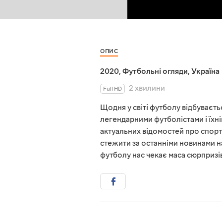
ОПИС
2020
,
Футбольні огляди
,
Україна
2 хвилини
Full HD
Щодня у світі футболу відбувається
легендарними футболістами і їхні
актуальних відомостей про спорт
стежити за останніми новинами на
футболу нас чекає маса сюрпризі