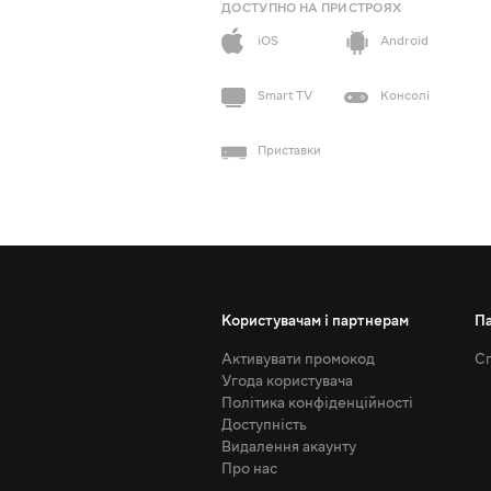
ДОСТУПНО НА ПРИСТРОЯХ
iOS
Android
Smart TV
Консолі
Приставки
Користувачам і партнерам
П
Активувати промокод
Сп
Угода користувача
Політика конфіденційності
Доступність
Видалення акаунту
Про нас