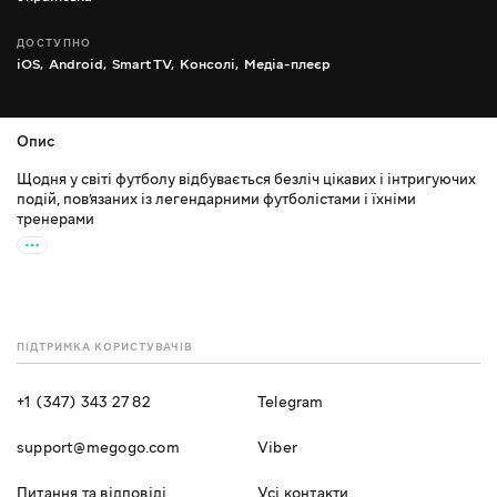
ДОСТУПНО
iOS,
Android,
Smart TV,
Консолі,
Медіа-плеєр
Опис
Щодня у світі футболу відбувається безліч цікавих і інтригуючих
подій, пов’язаних із легендарними футболістами і їхніми
тренерами
ПІДТРИМКА КОРИСТУВАЧІВ
+1 (347) 343 27 82
Telegram
support@megogo.com
Viber
Питання та відповіді
Усі контакти