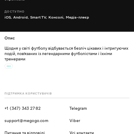
ДОСТУПНО
iOS,
Android,
Smart TV,
Консолі,
Медіа-плеєр
Опис
Щодня у світі футболу відбувається безліч цікавих і інтригуючих
подій, пов’язаних із легендарними футболістами і їхніми
тренерами
ПІДТРИМКА КОРИСТУВАЧІВ
+1 (347) 343 27 82
Telegram
support@megogo.com
Viber
Питання та відповіді
Усі контакти