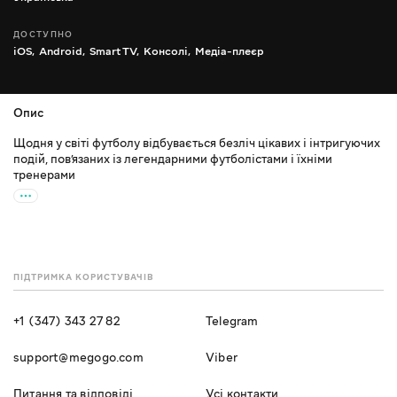
ДОСТУПНО
iOS,
Android,
Smart TV,
Консолі,
Медіа-плеєр
Опис
Щодня у світі футболу відбувається безліч цікавих і інтригуючих
подій, пов’язаних із легендарними футболістами і їхніми
тренерами
ПІДТРИМКА КОРИСТУВАЧІВ
+1 (347) 343 27 82
Telegram
support@megogo.com
Viber
Питання та відповіді
Усі контакти