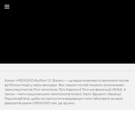
Канал «MEGOGO Футбол 13. Бізнес» — це ваша можливість включати топові
футбольні події у своїх закладах. Вас і ваших гостей чекають ексклюзивні
трансляції матчів Ліги чемпіонів, Ліги Європи й Ліги конференцій УЄФА. А
також — матчі національних чемпіонатів Іспанії, Італії, Бразилії і Франції.
Підключайтеся, щоби не пропустити видовищні голи і вболівати за своїх
фаворитів разом з MEGOGO там, де зручно.