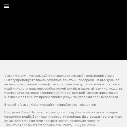
Viasat History — унікальний телеканал для всіх любителів історії Viasat
History пропонує глядачам захопливі тематичні програми. На цьому каналі
ви знайдете документальні фільми, серіали та шоу, що висвітлюють ключові
події минулого, видатних особистостей та найзагадковіші таємниці людства.
Канал розпочав своє мовлення у 2004 році та за цей час став справжньою
знахідкою для тих, хто прагне глибше розуміти історичні події та процеси.
Вмикайте Viasat History онлайн — пірнайте у світ відкриттів
Програми Viasat History створені для того, щоб познайомити нас із ходом
історичних подій. Вони охоплюють різні періоди: від стародавнього світу до
сучасності. Основні теми програм можуть дозволити глядачу:
- дізнатися про життя стародавнього Єгипту, Риму та Греції;