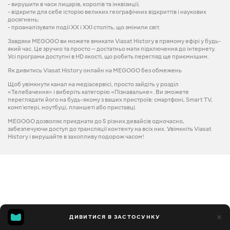
- вирушити в часи лицарів, королів та інквізиції;
- відкрити для себе історію великих географічних відкриттів і наукових
досягнень;
- проаналізувати події XX і XXI століть, що змінили світ.
Завдяки MEGOGO ви можете вмикати Viasat History в прямому ефірі у будь-
який час. Це зручно та просто — достатньо мати підключення до інтернету.
Усі програми доступні в HD якості, що робить перегляд ще приємнішим.
Як дивитись Viasat History онлайн на MEGOGO без обмежень
Щоб увімкнути канал на медіасервісі, просто зайдіть у розділ
«Телебачення» і виберіть категорію «Пізнавальне». Ви зможете
переглядати його на будь-якому з ваших пристроїв: смартфоні, Smart TV,
комп'ютері, ноутбуці, планшеті або приставці.
MEGOGO дозволяє приєднати до 5 різних девайсів одночасно,
забезпечуючи доступ до трансляції контенту на всіх них. Увімкніть Viasat
History і вирушайте в захопливу подорож часом!
ДИВИТИСЯ В ЗАСТОСУНКУ