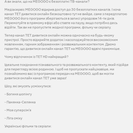
А ви знали, що на MEGOGO є безоплатні ТВ-канали?
Медіасервіс MEGOGO відкрив доступ до 30 безоплатних каналів. І хоча
канал ТЕТ дивитися онлайн безкоштовно тут не вийде, саме з передплатою
MEGOGO його програми зберігаються в записі упродовж 14-ти днів.
Перемотуйте в прямому ефірі або ставте на паузу, якщо потрібно десь
відійти. Так ви не пропустите жодної програми, фільму чи серіалу.
Тепер канал ТЕТ дивитися онлайн можна одночасно на будь-якому
пристрої. Просто відкрийте додаток і насолоджуйтеся високоякісним
мовленням, гарним зображенням і розважальним контентом. Даємо
гарантію, що дивитися онлайн канал ТЕТ на MEGOGO вдвічі приємніше.
Чому відпочинок із ТЕТ HD найкращий?
Ідеальне поєднання пізнавального та розважального контенту, який підійде
для перегляду всією родиною. І щоб не пропускати найцікавіше, ми
познайомимо вас із програмою передач на MEGOGO, щоб ви могли
дивитися онлайн канал ТЕТ уже зараз!
Шоу, які змусять усміхнутися:
- Богиня шопінгу
- Панянка-Селянка
- Моя суперсім’я
- Ліга сміху
Українські фільми та серіали: