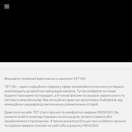
Вмикайте сімейний відпочинок із каналом ТЕТ HD!
ТЕТ HD — один з офіційних лідерів у сфері телевізійного контенту в Україні,
який входить до десятки найкращих каналів. Тут ви знайдете не лише
буденні програми та передачі, а й топові фільми та серіали українського та
світового виробництва. Від емоційних драм до захопливих бойовиків, від
комедійних шедеврів до витончених романтичних історій.
Дивитися онлайн ТЕТ стало зручно та комфортно завдяки MEGOGO. Ви
можете знайти розклад передач на кілька днів, останні новини або
ознайомитися з програмою. А також дізнатися більше про улюблені фільми
та серіали завдяки описам на сайті або в додатку MEGOGO.