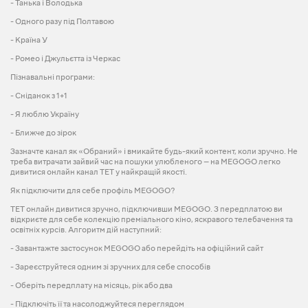
- Танька і Володька
- Одного разу під Полтавою
- Країна У
- Ромео і Джульєтта із Черкас
Пізнавальні програми:
- Сніданок з 1+1
- Я люблю Україну
- Ближче до зірок
Зазначте канал як «Обраний» і вмикайте будь-який контент, коли зручно. Не
треба витрачати зайвий час на пошуки улюбленого — на MEGOGO легко
дивитися онлайн канал ТЕТ у найкращій якості.
Як підключити для себе профіль MEGOGO?
ТЕТ онлайн дивитися зручно, підключивши MEGOGO. З передплатою ви
відкриєте для себе колекцію преміального кіно, яскравого телебачення та
освітніх курсів. Алгоритм дій наступний:
- Завантажте застосунок MEGOGO або перейдіть на офіційний сайт
- Зареєструйтеся одним зі зручних для себе способів
- Оберіть передплату на місяць, рік або два
- Підключіть її та насолоджуйтеся переглядом