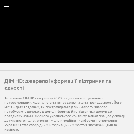
ДІМ HD: джерело інформації, підтримки та
єдності
Телеканал ДІМ HD створено у 2020 році після консультацій з
переселенцями, журналістами та представниками громадськості. Його
місія — дати глядачам, які постраждали від війни або тимчасово
перебувають далеко від дому, інформаційну підтримку, доступ до
правдивих новин і якісного українського контенту. Канал працює у складі
державного підприємства «Мультимедійна платформа іномовлення
України» і став своєрідним інформаційним мостом між українцями та
країною.