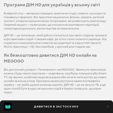
Програми ДІМ HD для українців у всьому світі
В ефірній сітці — авторські передачі, аналітичні студії, новини, культурні та
пізнавальні формати. Він транслює національні фільми, серіали, дитячий
контент, історичні документалки та програми, які розвінчують пропаганду.
Окремий акцент — на випусках, що стосуються окупованих територій,
гуманітарної допомоги, волонтерства та переселення.
ДІМ HD — це телеканал, який дійсно піклується про своїх глядачів, тримає в
курсі важливих подій і створює ефір, де чутно голос кожного українця. Усе
подається з максимальною повагою до аудиторії та з відчуттям гідності.
Якість трансляції — HD, без перебоїв, у зручний для глядача час.
Як безкоштовно дивитися ДІМ HD онлайн на
MEGOGO
Він доступний у розділі «Телеканали» на MEGOGO. Увімкнути трансляцію
можна з будь-якого пристрою — смартфона, ноутбука, планшета або Smart
TV. Це зручно, особливо якщо ви в дорозі або хочете мати доступ до новин
онлайн за кілька кліків. Програма каналу доступна прямо в інтерфейсі
сервісу — не треба шукати розклад окремо. ДІМ HD — це не просто ТБ, а ще
один спосіб бути в курсі актуальних подій в Україні та відчути, що рідне
поруч.
ДИВИТИСЯ В ЗАСТОСУНКУ