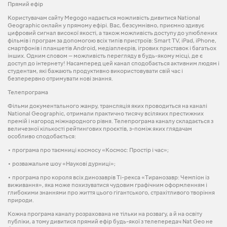
Прямий ефір
Користувачам сайту Megogo надається можливість дивитися National
Geographic онлайн у прямому ефірі. Вас, безсумнівно, приємно здивує
цифровий сигнал високої якості, а також можливість доступу до улюблених
фільмів і програм за допомогою всіх типів пристроїв: Smart TV, iPad, iPhone,
смартфонів і планшетів Android, медіаплеєрів, ігрових приставок і багатьох
інших. Одним словом — можливість перегляду в будь-якому місці, де є
доступ до інтернету! Насамперед цей канал сподобається активним людям і
студентам, які бажають продуктивно використовувати свій час і
безперервно отримувати нові знання.
Телепрограма
Фільми документального жанру, трансляція яких проводиться на каналі
National Geographic, отримали практично тисячу всіляких престижних
премій і нагород міжнародного рівня. Телепрограма каналу складається з
величезної кількості рейтингових проєктів, з-поміж яких глядачам
особливо сподобається:
• програма про таємниці космосу «Космос: Простір і час»;
• розважальне шоу «Наукові дурниці»;
• програма про короля всіх динозаврів Ті-рекса «Тиранозавр: Чемпіон із
виживання», яка може похизуватися чудовим графічним оформленням і
глибокими знаннями про життя цього гігантського, страхітливого творіння
природи.
Кожна програма каналу розрахована не тільки на розвагу, а й на освіту
публіки, а тому дивитися прямий ефір будь-якої з телепередач Nat Geo не