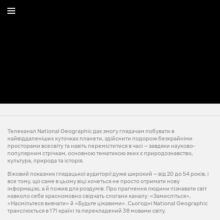
Телеканал National Geographic дає змогу глядачам побувати в
найвіддаленіших куточках планети, здійснити подорож безкрайніми
просторами всесвіту та навіть переміститися в часі — завдяки науково-
популярним стрічкам, основною тематикою яких є природознавство,
культура, природа та історія.
Віковий показник глядацької аудиторії дуже широкий — від 20 до 54 років, і
все тому, що саме в цьому віці хочеться не просто отримати нову
інформацію, а й пожив для роздумів. Про прагнення людини пізнавати світ
навколо себе красномовно свідчать слогани каналу: «Замисліться»,
«Насмільтеся вивчати» й «Будьте цікавими». Сьогодні National Geographic
транслюється в 171 країні та перекладений 38 мовами світу.