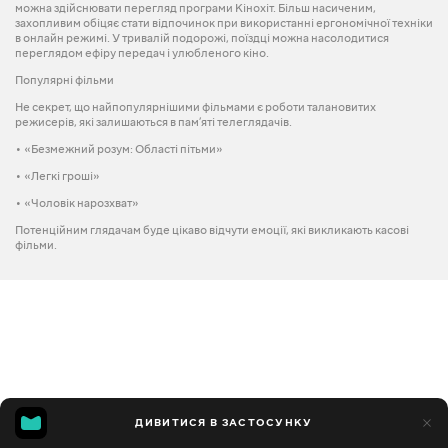
можна здійснювати перегляд програми Кінохіт. Більш насиченим,
захопливим обіцяє стати відпочинок при використанні ергономічної техніки
в онлайн режимі. У тривалій подорожі, поїздці можна насолодитися
переглядом ефіру передач і улюбленого кіно.
Популярні фільми
Не секрет, що найпопулярнішими фільмами є роботи талановитих
режисерів, які залишаються в пам’яті телеглядачів.
• «Безмежний розум: Області пітьми»
• «Легкі гроші»
• «Чоловік нарозхват»
Потенційним глядачам буде цікаво відчути емоції, які викликають касові
фільми.
ДИВИТИСЯ В ЗАСТОСУНКУ