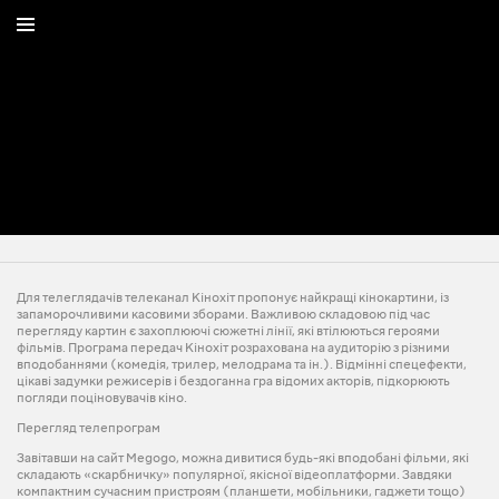
Для телеглядачів телеканал Кінохіт пропонує найкращі кінокартини, із
запаморочливими касовими зборами. Важливою складовою під час
перегляду картин є захоплюючі сюжетні лінії, які втілюються героями
фільмів. Програма передач Кінохіт розрахована на аудиторію з різними
вподобаннями (комедія, трилер, мелодрама та ін.). Відмінні спецефекти,
цікаві задумки режисерів і бездоганна гра відомих акторів, підкорюють
погляди поціновувачів кіно.
Перегляд телепрограм
Завітавши на сайт Megogo, можна дивитися будь-які вподобані фільми, які
складають «скарбничку» популярної, якісної відеоплатформи. Завдяки
компактним сучасним пристроям (планшети, мобільники, гаджети тощо)