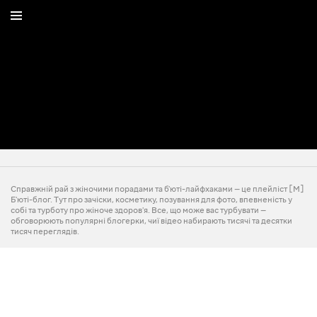
Справжній рай з жіночими порадами та б'юті-лайфхаками — це плейліст [M]
Б'юті-блог. Тут про зачіски, косметику, позування для фото, впевненість у
собі та турботу про жіноче здоров'я. Все, що може вас турбувати —
обговорюють популярні блогерки, чиї відео набирають тисячі та десятки
тисяч переглядів.