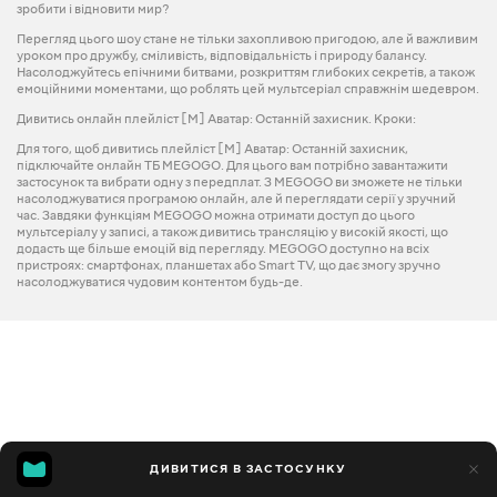
зробити і відновити мир?
Перегляд цього шоу стане не тільки захопливою пригодою, але й важливим
уроком про дружбу, сміливість, відповідальність і природу балансу.
Насолоджуйтесь епічними битвами, розкриттям глибоких секретів, а також
емоційними моментами, що роблять цей мультсеріал справжнім шедевром.
Дивитись онлайн плейліст [М] Аватар: Останній захисник. Кроки:
Для того, щоб дивитись плейліст [M] Аватар: Останній захисник,
підключайте онлайн ТБ MEGOGO. Для цього вам потрібно завантажити
застосунок та вибрати одну з передплат. З MEGOGO ви зможете не тільки
насолоджуватися програмою онлайн, але й переглядати серії у зручний
час. Завдяки функціям MEGOGO можна отримати доступ до цього
мультсеріалу у записі, а також дивитись трансляцію у високій якості, що
додасть ще більше емоцій від перегляду. MEGOGO доступно на всіх
пристроях: смартфонах, планшетах або Smart TV, що дає змогу зручно
насолоджуватися чудовим контентом будь-де.
ДИВИТИСЯ В ЗАСТОСУНКУ