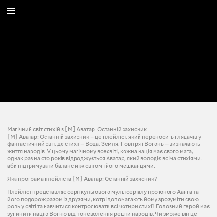
Магічний світ стихій в [М] Аватар: Останній захисник
[M] Аватар: Останній захисник — це плейліст, який переносить глядачів у
фантастичний світ, де стихії — Вода, Земля, Повітря і Вогонь — визначають
життя народів. У цьому магічному всесвіті, кожна нація має свого мага,
однак раз на сто років відроджується Аватар, який володіє всіма стихіями,
аби підтримувати баланс між світом і його мешканцями.
Яка програма плейліста [М] Аватар: Останній захисник?
Плейліст представляє серії культового мультсеріалу про юного Аанга та
його подорож разом із друзями, котрі допомагають йому зрозуміти свою
роль у світі та навчитися контролювати всі чотири стихії. Головний герой має
зупинити націю Вогню від поневолення решти народів. Чи зможе він це