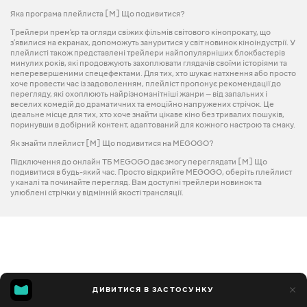
Яка програма плейлиста [М] Що подивитися?
Трейлери прем’єр та огляди свіжих фільмів світового кінопрокату, що
з’явилися на екранах, допоможуть зануритися у світ новинок кіноіндустрії. У
плейлисті також представлені трейлери найпопулярніших блокбастерів
минулих років, які продовжують захоплювати глядачів своїми історіями та
неперевершеними спецефектами. Для тих, хто шукає натхнення або просто
хоче провести час із задоволенням, плейліст пропонує рекомендації до
перегляду, які охоплюють найрізноманітніші жанри — від запальних і
веселих комедій до драматичних та емоційно напружених стрічок. Це
ідеальне місце для тих, хто хоче знайти цікаве кіно без тривалих пошуків,
поринувши в добірний контент, адаптований для кожного настрою та смаку.
Як знайти плейлист [М] Що подивитися на MEGOGO?
Підключення до онлайн ТБ MEGOGO дає змогу переглядати [М] Що
подивитися в будь-який час. Просто відкрийте MEGOGO, оберіть плейлист
у каналі та починайте перегляд. Вам доступні трейлери новинок та
улюблені стрічки у відмінній якості трансляції.
ДИВИТИСЯ В ЗАСТОСУНКУ