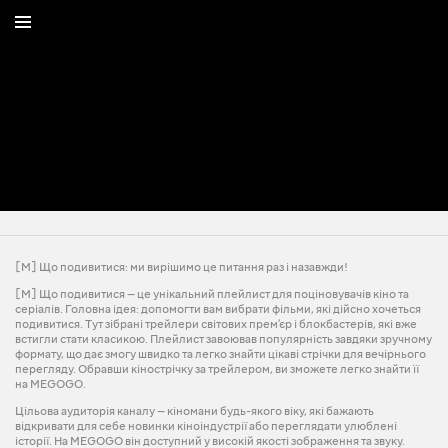
[М] Що подивитися: ми вирішимо це питання раз і назавжди!
[М] Що подивитися — це унікальний плейлист для поціновувачів кіно та
серіалів. Головна ідея: допомогти вам вибрати фільми, які дійсно хочеться
подивитися. Тут зібрані трейлери світових прем’єр і блокбастерів, які вже
встигли стати класикою. Плейлист завоював популярність завдяки зручному
формату, що дає змогу швидко та легко знайти цікаві стрічки для вечірнього
перегляду. Обравши кінострічку за трейлером, ви зможете легко знайти її
на MEGOGO.
Цільова аудиторія каналу — кіномани будь-якого віку, які бажають
відкривати для себе новинки кіноіндустрії або переглядати улюблені
історії. На MEGOGO він доступний у високій якості зображення та звуку.