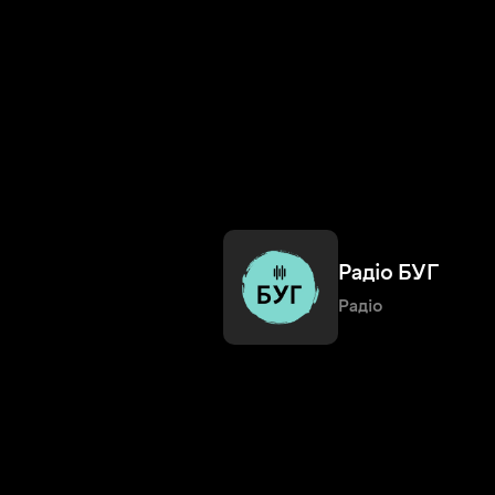
Радіо БУГ
Радіо