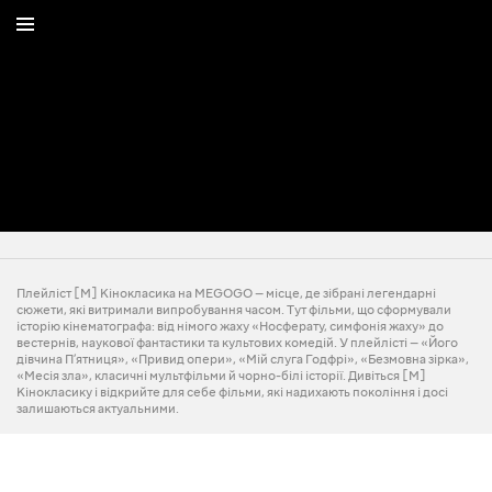
Плейліст [M] Кінокласика на MEGOGO — місце, де зібрані легендарні
сюжети, які витримали випробування часом. Тут фільми, що сформували
історію кінематографа: від німого жаху «Носферату, симфонія жаху» до
вестернів, наукової фантастики та культових комедій. У плейлісті — «Його
дівчина П’ятниця», «Привид опери», «Мій слуга Годфрі», «Безмовна зірка»,
«Месія зла», класичні мультфільми й чорно-білі історії. Дивіться [M]
Кінокласику і відкрийте для себе фільми, які надихають покоління і досі
залишаються актуальними.