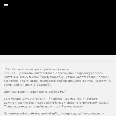
36,6 HD — телеканал про здоров’я та гармонію
36,6 HD — це тематичний телеканал, присвячений здоровому способу
життя, фізичному та емоційному здоров’ю. Тут ви знайдете корисні поради
від лікарів, практичні рекомендації щодо правильного харчування, фізичної
активності та психічного здоров’я.
Що можна дивитися на телеканалі 36,6 HD?
36,6 HD пропонує різноманітний контент — від медичних програм і
документальних фільмів до роликів із медитацією та техніками релаксації.
Трансляція ведеться українською та російською мовами.
На телеканалі вас чекає широкий вибір передач, що допоможуть вести