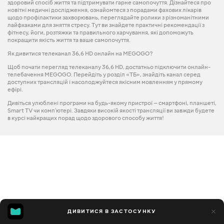
здоровий спосіб життя та підтримувати гарне самопочуття. Дізнайтеся про
новітні медичні дослідження, ознайомтеся з порадами фахових лікарів
щодо профілактики захворювань, переглядайте ролики з різноманітними
лайфхаками для зняття стресу. Тут ви знайдете практичні рекомендації з
фітнесу, йоги, розтяжки та правильного харчування, які допоможуть
покращити якість життя та ваше самопочуття.
Як дивитися телеканал 36,6 HD онлайн на MEGOGO?
Щоб почати перегляд телеканалу 36,6 HD, достатньо підключити онлайн-
телебачення MEGOGO. Перейдіть у розділ «ТБ», знайдіть канал серед
доступних трансляцій і насолоджуйтеся якісним мовленням у прямому
ефірі.
Дивіться улюблені програми на будь-якому пристрої — смартфоні, планшеті,
Smart TV чи комп’ютері. Завдяки високій якості трансляції ви завжди будете
в курсі найкращих порад щодо здорового способу життя!
ДИВИТИСЯ В ЗАСТОСУНКУ