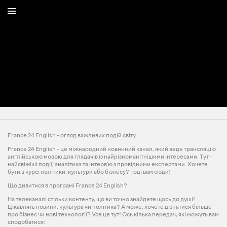
France 24 English - огляд важливих подій світу
France 24 English - це міжнародний новинний канал, який веде трансляцію
англійською мовою для глядачів із найрізноманітнішими інтересами. Тут -
найсвіжіші події, аналітика та інтерв'ю з провідними експертами. Хочете
бути в курсі політики, культури або бізнесу? Тоді вам сюди!
Що дивитися в програмі France 24 English?
На телеканалі стільки контенту, що ви точно знайдете щось до душі!
Цікавлять новини, культура чи політика? А може, хочете дізнатися більше
про бізнес чи нові технології? Усе це тут! Ось кілька передач, які можуть вам
сподобатися: