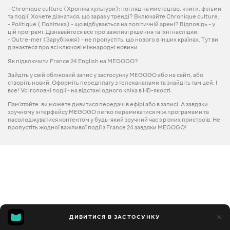
- Chronique culture (Хроніка культури): погляд на мистецтво, книги, фільми
та події. Хочете дізнатися, що зараз у тренді? Включайте Chronique culture.
- Politique ( Політика) - що відбувається на політичній арені? Відповідь - у
цій програмі. Дізнавайтеся все про важливі рішення та їхні наслідки.
- Outre-mer (Зарубіжжя) - не пропустіть, що нового в інших країнах. Тут ви
дізнаєтеся про всі ключові міжнародні новини.
Як підключити France 24 English на MEGOGO?
Зайдіть у свій обліковий запис у застосунку MEGOGO або на сайті, або
створіть новий. Оформіть передплату з телеканалами та знайдіть там цей. І
все! Усі головні події - на відстані одного кліка в HD-якості.
Пам'ятайте: ви можете дивитися передачі в ефірі або в записі. А завдяки
зручному інтерфейсу MEGOGO легко перемикатися між програмами та
насолоджуватися контентом у будь-який зручний час з різних пристроїв. Не
пропустіть жодної важливої події з France 24 завдяки MEGOGO!
ДИВИТИСЯ В ЗАСТОСУНКУ