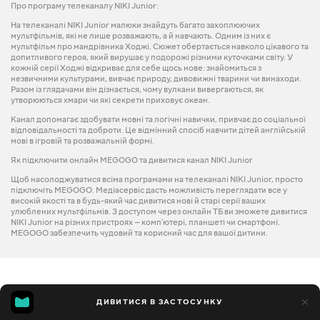
Про програму телеканалу NIKI Junior:
На телеканалі NIKI Junior малюки знайдуть багато захоплюючих
мультфільмів, які не лише розважають, а й навчають. Одним із них є
мультфільм про мандрівника Ходжі. Сюжет обертається навколо цікавого та
допитливого героя, який вирушає у подорожі різними куточками світу. У
кожній серії Ходжі відкриває для себе щось нове: знайомиться з
незвичними культурами, вивчає природу, дивовижні тварини чи винаходи.
Разом із глядачами він дізнається, чому вулкани вивергаються, як
утворюються хмари чи які секрети приховує океан.
Канал допомагає здобувати мовні та логічні навички, привчає до соціальної
відповідальності та доброти. Це відмінний спосіб навчити дітей англійській
мові в ігровій та розважальній формі.
Як підключити онлайн MEGOGO та дивитися канал NIKI Junior
Щоб насолоджуватися всіма програмами на телеканалі NIKI Junior, просто
підключіть MEGOGO. Медіасервіс дасть можливість переглядати все у
високій якості та в будь-який час дивитися нові й старі серії ваших
улюблених мультфільмів. З доступом через онлайн ТБ ви зможете дивитися
NIKI Junior на різних пристроях — комп’ютері, планшеті чи смартфоні.
MEGOGO забезпечить чудовий та корисний час для вашої дитини.
ДИВИТИСЯ В ЗАСТОСУНКУ