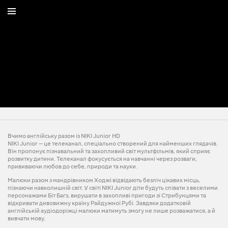
Вчимо англійську разом із NIKI Junior HD
NIKI Junior — це телеканал, спеціально створений для найменших глядачів.
Він пропонує пізнавальний та захопливий світ мультфільмів, який сприяє
розвитку дитини. Телеканал фокусується на навчанні через розваги,
прививаючи любов до себе, природи та науки.
Малюки разом з мандрівником Ходжі відвідають безліч цікавих місць,
пізнаючи навколишній світ. У світі NIKI Junior діти будуть співати з веселими
персонажами Біт Багз, вирушати в захопливі пригоди зі Стрибунцями та
відкривати дивовижну країну Райдужної Рубі. Завдяки додатковій
англійській аудіодоріжці малюки матимуть змогу не лише розважатися, а й
вивчати мову.