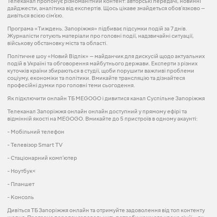
Телеканал пропонує різноманітний контент: авторські передачі, новинні
дайджести, аналітика від експертів. Щось цікаве знайдеться обов’язково —
дивіться всією сім’єю.
Програма «Тиждень. Запоріжжя» підбиває підсумки подій за 7 днів.
Журналісти готують матеріали про головні події, надзвичайні ситуації,
військову обстановку міста та області.
Політичне шоу «Новий Відлік» — майданчик для дискусій щодо актуальних
подій в Україні та обговорення майбутнього держави. Експерти з різних
куточків країни збираються в студії, щоби порушити важливі проблеми
соціуму, економіки та політики. Вмикайте трансляцію та дізнайтеся
професійні думки про головні теми сьогодення.
Як підключити онлайн ТБ MEGOGO і дивитися канал Суспільне Запоріжжя
Телеканал Запоріжжя онлайн онлайн доступний у прямому ефірі та
відмінній якості на MEGOGO. Вмикайте до 5 пристроїв в одному акаунті:
- Мобільний телефон
- Телевізор Smart TV
- Стаціонарний комп’ютер
- Ноутбук<
- Планшет
- Консоль
Дивіться ТБ Запоріжжя онлайн та отримуйте задоволення від топ контенту