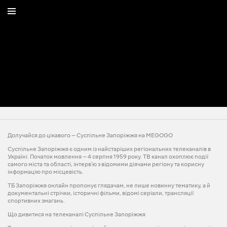
Долучайся до цікавого — Суспільне Запоріжжя на MEGOGO
Суспільне Запоріжжя є одним із найстаріших регіональних телеканалів в
Україні. Початок мовлення — 4 серпня 1959 року. ТВ канал охоплює події
самого міста та області, інтерв’ю з відомими діячами регіону та корисну
інформацію про місцевість.
ТБ Запоріжжя онлайн пропонує глядачам, не лише новинну тематику, а й
документальні стрічки, історичні фільми, відомі серіали, трансляції
спортивних змагань.
Що дивитися на телеканалі Суспільне Запоріжжя