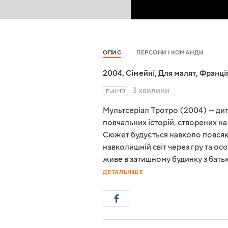
ОПИС
ПЕРСОНИ І КОМАНДИ
2004
,
Сімейні
,
Для малят
,
Франці
3 хвилини
Full HD
Мультсеріал Тротро (2004) — дит
повчальних історій, створених на
Сюжет будується навколо повсякд
навколишній світ через гру та ос
живе в затишному будинку з батьк
ДЕТАЛЬНІШЕ