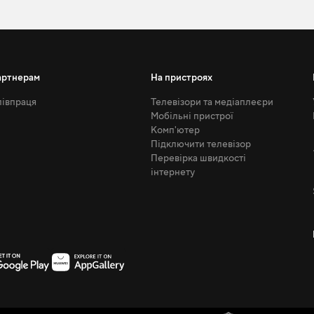
артнерам
На пристроях
івпраця
Телевізори та медіаплеєри
Мобільні пристрої
Комп'ютер
Підключити телевізор
Перевірка швидкості
інтернету