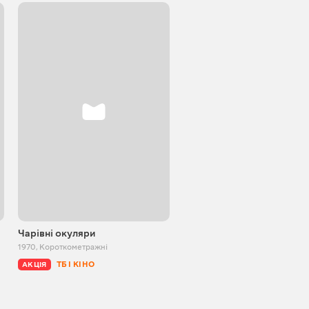
Чарівні окуляри
Два справедливих курчат
1970
,
Короткометражні
1984
,
Короткометражні
ТБ І КІНО
ТБ І КІНО
АКЦІЯ
АКЦІЯ