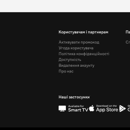
Користувачам і партнерам
П
Активувати промокод
Сп
Угода користувача
Політика конфіденційності
Доступність
Видалення акаунту
Про нас
Наші застосунки