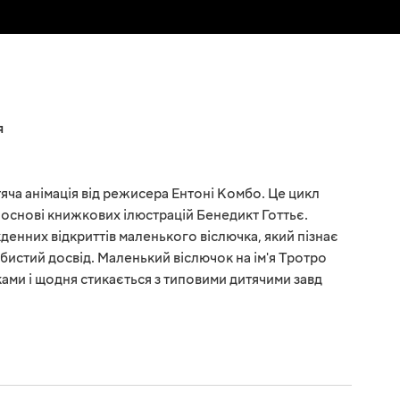
я
яча анімація від режисера Ентоні Комбо. Це цикл
 основі книжкових ілюстрацій Бенедикт Готтьє.
енних відкриттів маленького віслючка, який пізнає
обистий досвід. Маленький віслючок на ім'я Тротро
ами і щодня стикається з типовими дитячими завд