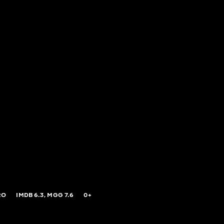
RO
IMDB
6.3,
MGG
7.6
0+