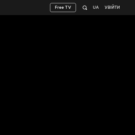
Free TV
UA
УВІЙТИ