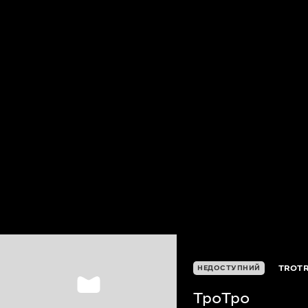
TROT
НЕДОСТУПНИЙ
ТроТро