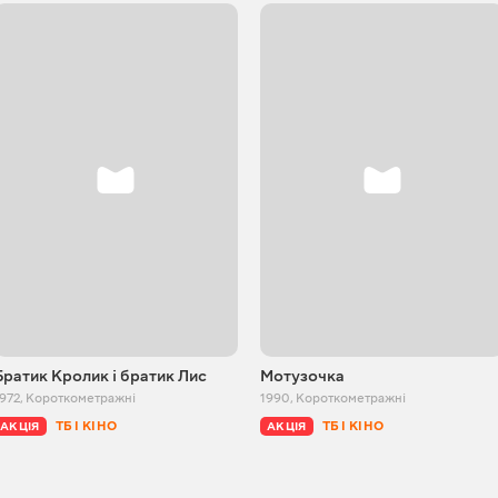
Братик Кролик і братик Лис
Мотузочка
972
,
Короткометражні
1990
,
Короткометражні
ТБ І КІНО
ТБ І КІНО
АКЦІЯ
АКЦІЯ