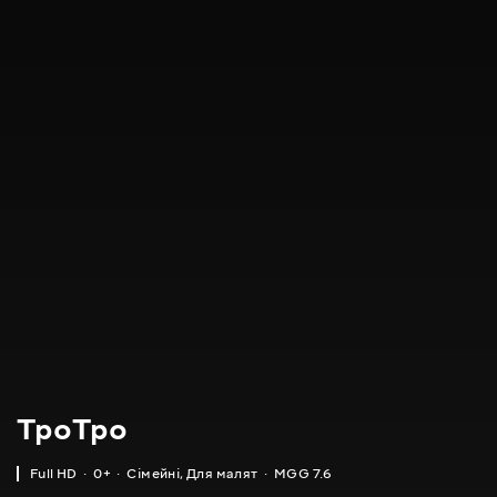
ТроТро
Full HD
0+
Сімейні
,
Для малят
MGG 7.6