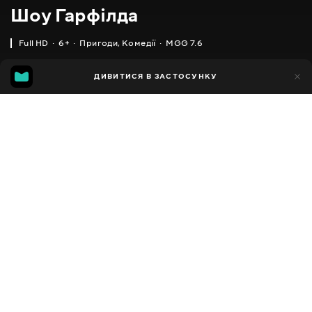
Шоу Гарфілда
Full HD
6+
Пригоди
,
Комедії
MGG 7.6
IMDB
MGG
11тис.
ДИВИТИСЯ В ЗАСТОСУНКУ
1тис.
5.7
7.6
Додано до обраних
ПОДІЛИТИСЯ
The Garfield Show
2008 - 2016
,
США
,
Франція
Пригоди
,
Комедії
,
Сімейні
,
Facebook
Дитячі
ПЕРЕКЛАД
Копіювати посилання
,
,
,
Англійська
Українська
Російська
Польська
СУБТИТРИ
Російська
ДОСТУПНО
iOS,
Android,
Smart TV,
Консолі,
Медіа-плеєр