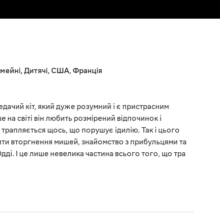
імейні
,
Дитячі
,
США
,
Франція
ледачий кіт, який дуже розумний і є пристрасним
 на світі він любить розмірений відпочинок і
трапляється щось, що порушує ідилію. Так і цього
ти вторгнення мишей, знайомство з прибульцями та
ді. І це лише невелика частина всього того, що тра