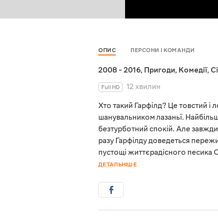
ОПИС
ПЕРСОНИ І КОМАНДИ
2008 - 2016
,
Пригоди
,
Комедії
,
С
12 хвилин
Full HD
Хто такий Гарфілд? Це товстий і 
шанувальником лазаньї. Найбільше
безтурботний спокій. Але завжди 
разу Гарфілду доведеться пережи
пустощі життєрадісного песика Од
ДЕТАЛЬНІШЕ