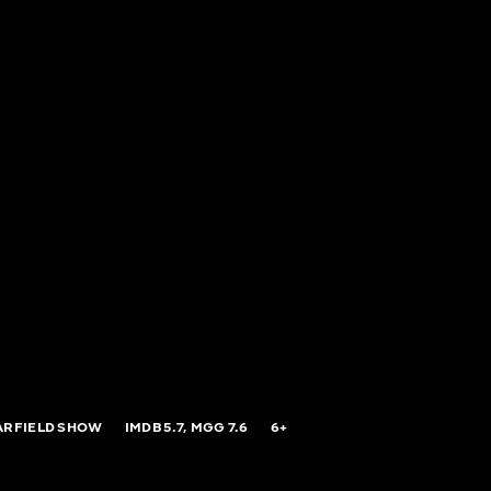
ARFIELD SHOW
IMDB
5.7,
MGG
7.6
6+