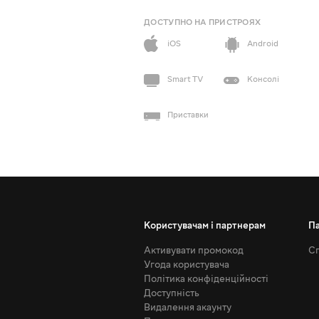
ДОСТУПНО НА ПРИСТРОЯХ
iOS
Android
Smart TV
Консолі
Приставки
Користувачам і партнерам
П
Активувати промокод
Сп
Угода користувача
Політика конфіденційності
Доступність
Видалення акаунту