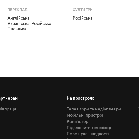
ПЕРЕКЛАД
СУБТИТРИ
Англійська
,
Російська
Українська
,
Російська
,
Польська
артнерам
На пристроях
івпраця
Телевізори та медіаплеєри
Мобільні пристрої
Комп'ютер
Підключити телевізор
Перевірка швидкості