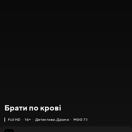
Брати по крові
Full HD
16+
Детективи
,
Драми
MGG 7.1
MGG