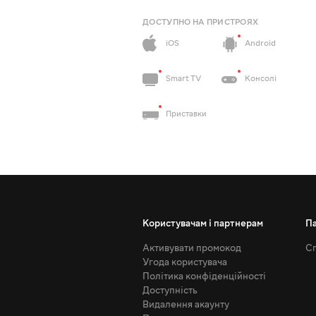
ДОСТУПНО НА ПРИСТРОЯХ
iOS
Android
Smart TV
Консолі
Приставки
Користувачам і партнерам
П
Активувати промокод
Сп
Угода користувача
Політика конфіденційності
Доступність
Видалення акаунту