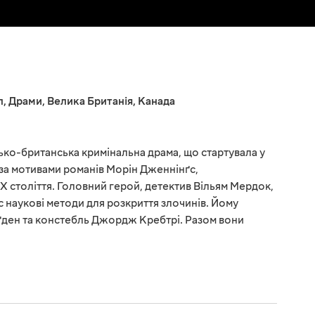
л
,
Драми
,
Велика Британія
,
Канада
ко-британська кримінальна драма, що стартувала у
о за мотивами романів Морін Дженнінґс,
X століття. Головний герой, детектив Вільям Мердок,
с наукові методи для розкриття злочинів. Йому
ден та констебль Джордж Кребтрі. Разом вони