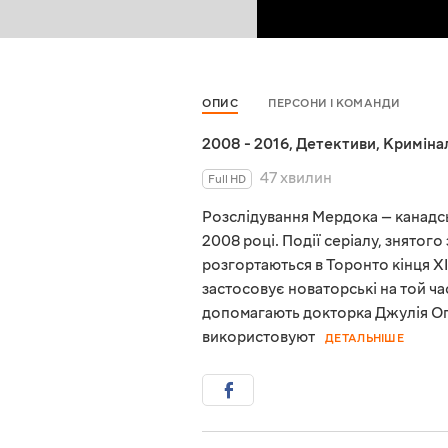
ОПИС
ПЕРСОНИ І КОМАНДИ
2008 - 2016
,
Детективи
,
Криміна
47 хвилин
Full HD
Розслідування Мердока — канадсь
2008 році. Події серіалу, знятог
розгортаються в Торонто кінця XI
застосовує новаторські на той ча
допомагають докторка Джулія Оґ
використовуют
ДЕТАЛЬНІШЕ