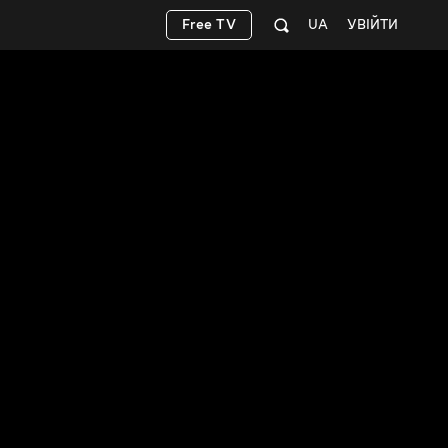
Free TV
UA
УВІЙТИ