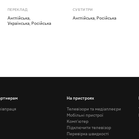
ПЕРЕКЛАД
СУБТИТРИ
Англійська
,
Англійська
,
Російська
Українська
,
Російська
артнерам
На пристроях
івпраця
Телевізори та медіаплеєри
Мобільні пристрої
Комп'ютер
Підключити телевізор
Перевірка швидкості