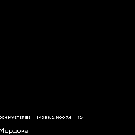
CH MYSTERIES
IMDB
8.2,
MGG
7.6
12+
 Мердока