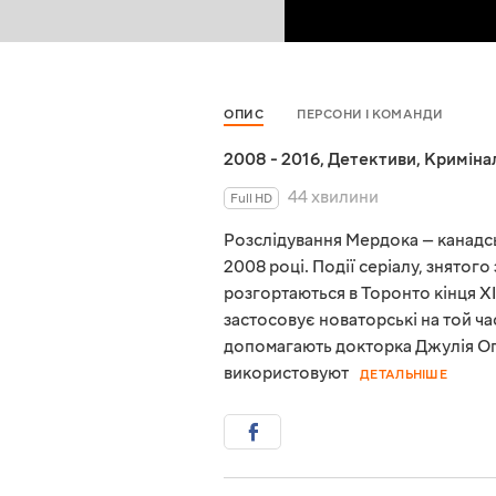
ОПИС
ПЕРСОНИ І КОМАНДИ
2008 - 2016
,
Детективи
,
Криміна
44 хвилини
Full HD
Розслідування Мердока — канадсь
2008 році. Події серіалу, знятог
розгортаються в Торонто кінця XI
застосовує новаторські на той ча
допомагають докторка Джулія Оґ
використовуют
ДЕТАЛЬНІШЕ