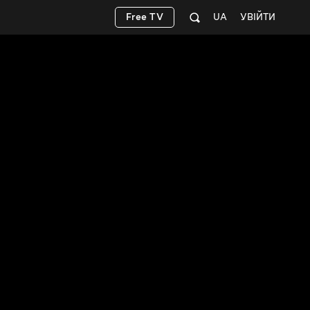
Free TV
UA
УВІЙТИ