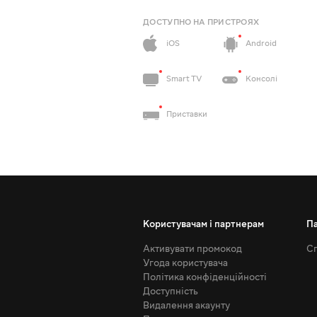
ДОСТУПНО НА ПРИСТРОЯХ
iOS
Android
Smart TV
Консолі
Приставки
Користувачам і партнерам
П
Активувати промокод
Сп
Угода користувача
Політика конфіденційності
Доступність
Видалення акаунту