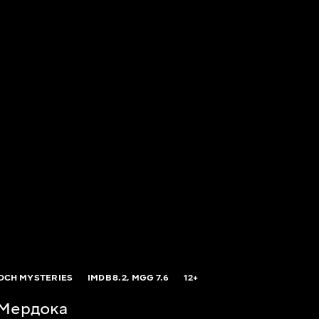
CH MYSTERIES
IMDB
8.2,
MGG
7.6
12+
 Мердока