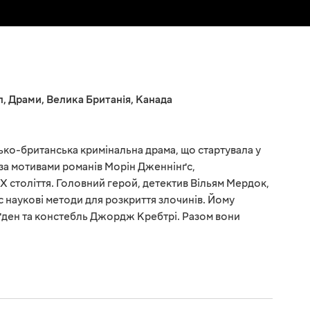
л
,
Драми
,
Велика Британія
,
Канада
ко-британська кримінальна драма, що стартувала у
о за мотивами романів Морін Дженнінґс,
X століття. Головний герой, детектив Вільям Мердок,
с наукові методи для розкриття злочинів. Йому
ден та констебль Джордж Кребтрі. Разом вони