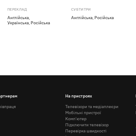
ПЕРЕКЛАД
СУБТИТРИ
Англійська
,
Англійська
,
Російська
Українська
,
Російська
артнерам
На пристроях
івпраця
Телевізори та медіаплеєри
Мобільні пристрої
Комп'ютер
Підключити телевізор
Перевірка швидкості