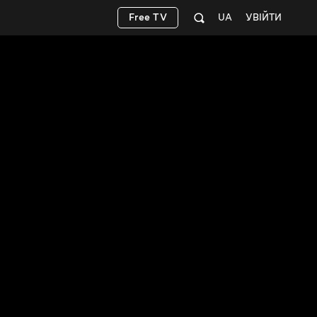
Free TV
UA
УВІЙТИ