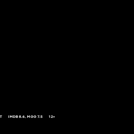
T
IMDB
8.6,
MGG
7.5
12+