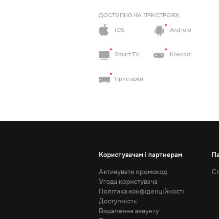
ДОСТУПНО НА ПРИСТРОЯХ
iOS
Android
Smart TV
Консолі
Приставки
Користувачам і партнерам
П
Активувати промокод
Сп
Угода користувача
Політика конфіденційності
Доступність
Видалення акаунту