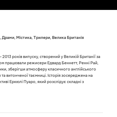
,
Драми
,
Містика
,
Трилери
,
Велика Британія
 2013 років випуску, створений у Великій Британії за
том працювали режисери Едвард Беннетт, Ренні Рай,
ики, зберігши атмосферу класичного англійського
 та витонченої таємниці. Історія зосереджена на
иві Еркюлі Пуаро, який розслідує складні з