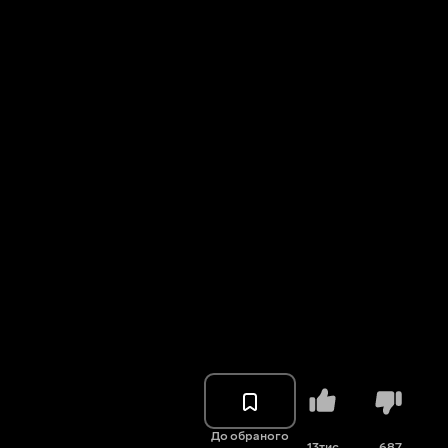
До обраного
13тис.
687