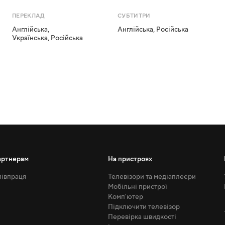
ПЕРЕКЛАД
СУБТИТРИ
Англійська
,
Англійська
,
Російська
Українська
,
Російська
артнерам
На пристроях
івпраця
Телевізори та медіаплеєри
Мобільні пристрої
Комп'ютер
Підключити телевізор
Перевірка швидкості