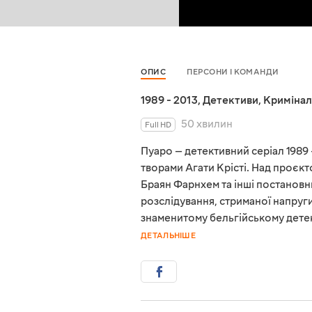
ОПИС
ПЕРСОНИ І КОМАНДИ
1989 - 2013
,
Детективи
,
Кримінал
50 хвилин
Full HD
Пуаро — детективний серіал 1989 –
творами Агати Крісті. Над проєк
Браян Фарнхем та інші постановн
розслідування, стриманої напруги
знаменитому бельгійському детект
ДЕТАЛЬНІШЕ