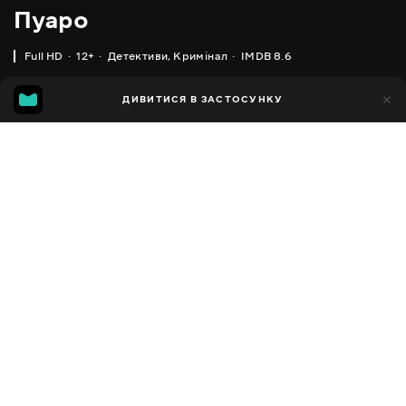
Пуаро
Full HD
12+
Детективи
,
Кримінал
IMDB 8.6
IMDB
MGG
12тис.
ДИВИТИСЯ В ЗАСТОСУНКУ
685
8.6
7.5
Додано до обраних
ПОДІЛИТИСЯ
Poirot
1989 - 2013
,
Велика Британія
Детективи
,
Кримінал
,
Facebook
Драми
,
Містика
,
Трилери
ПЕРЕКЛАД
Копіювати посилання
,
,
Англійська
Українська
Російська
СУБТИТРИ
,
Англійська
Російська
ДОСТУПНО
iOS,
Android,
Smart TV,
Консолі,
Медіа-плеєр