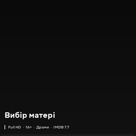
Вибір матері
Full HD
16+
Драми
IMDB 7.7