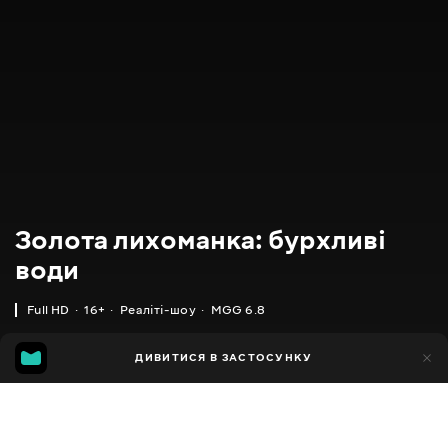
Золота лихоманка: бурхливі
води
Full HD
16+
Реаліті-шоу
MGG 6.8
IMDB
MGG
742
ДИВИТИСЯ В ЗАСТОСУНКУ
68
6.7
6.8
Додано до обраних
ПОДІЛИТИСЯ
Gold Rush: White Water