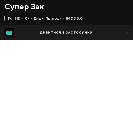
Супер Зак
Full HD
0+
Екшн
,
Пригоди
IMDB 8.0
IMDB
MGG
10тис.
ДИВИТИСЯ В ЗАСТОСУНКУ
2тис.
8.0
6.4
Додано до обраних
ПОДІЛИТИСЯ
Super Zach
2018 - 2020
,
Південна Корея
Екшн
,
Пригоди
,
Сімейні
,
Facebook
Для малят
ПЕРЕКЛАД
Копіювати посилання
,
Українська
Російська
СУБТИТРИ
Російська
ДОСТУПНО
iOS,
Android,
Smart TV,
Консолі,
Медіа-плеєр