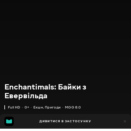
Enchantimals: Байки з
Евервільда
Full HD
0+
Екшн
,
Пригоди
MGG 8.0
IMDB
MGG
3тис.
ДИВИТИСЯ В ЗАСТОСУНКУ
380
7.3
8.0