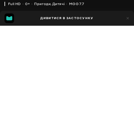
Full HD
0+
Пригоди
,
Дитячі
MGG 7.7
IMDB
MGG
13тис.
ДИВИТИСЯ В ЗАСТОСУНКУ
1тис.
6.1
7.7
Додано до обраних
ПОДІЛИТИСЯ
LEGO CITY
2011 - 2018
,
Велика Британія
Пригоди
,
Дитячі
,
Facebook
Мультсеріали
ПЕРЕКЛАД
Копіювати посилання
,
,
,
Англійська
Українська
Російська
Польська
СУБТИТРИ
Російська
ДОСТУПНО
iOS,
Android,
Smart TV,
Консолі,
Медіа-плеєр