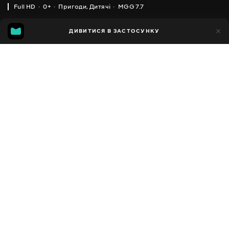
Full HD
0+
Пригоди
,
Дитячі
MGG 7.7
IMDB
MGG
13тис.
ДИВИТИСЯ В ЗАСТОСУНКУ
1тис.
6.1
7.7
Додано до обраних
ПОДІЛИТИСЯ
LEGO CITY
2011 - 2018
,
Велика Британія
Пригоди
,
Дитячі
,
Facebook
Мультсеріали
ПЕРЕКЛАД
Копіювати посилання
,
,
,
Англійська
Українська
Російська
Польська
СУБТИТРИ
Російська
ДОСТУПНО
iOS,
Android,
Smart TV,
Консолі,
Медіа-плеєр