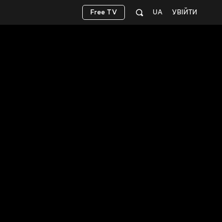
Free TV
UA
УВІЙТИ