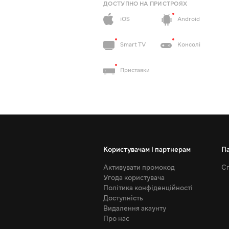
ДОСТУПНО НА ПРИСТРОЯХ
iOS
Android
Smart TV
Консолі
Приставки
Користувачам і партнерам
П
Активувати промокод
Сп
Угода користувача
Політика конфіденційності
Доступність
Видалення акаунту
Про нас