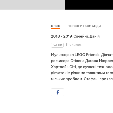
ОПИС
ПЕРСОНИ І КОМАНДИ
2018 - 2019
,
Сімейні
,
Данія
11 хвилин
Full HD
Мультсеріал LEGO Friends: Дівчат
режисера Стівена Джона Мюррея. 
Хартлейк Сіті, де сучасні технолог
дівчаток із різними талантами та
міських проблем. Стефані проявляє