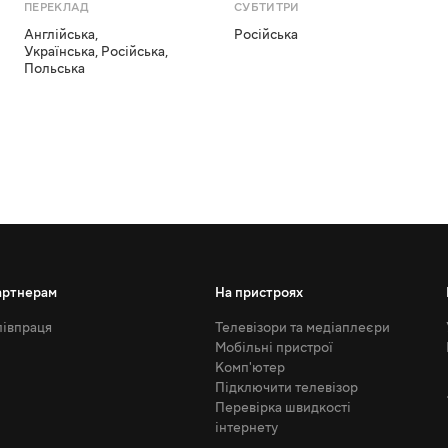
ПЕРЕКЛАД
СУБТИТРИ
Англійська
,
Російська
Українська
,
Російська
,
Польська
артнерам
На пристроях
івпраця
Телевізори та медіаплеєри
Мобільні пристрої
Комп'ютер
Підключити телевізор
Перевірка швидкості
інтернету