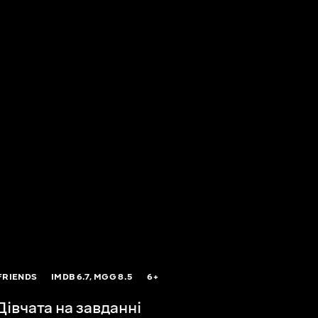
FRIENDS
IMDB
6.7,
MGG
8.5
6+
івчата на завданні