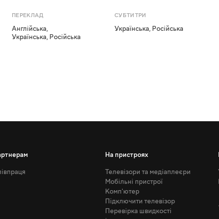
ПЕРЕКЛАД
СУБТИТРИ
Англійська
,
Українська
,
Російська
Українська
,
Російська
артнерам
На пристроях
івпраця
Телевізори та медіаплеєри
Мобільні пристрої
Комп'ютер
Підключити телевізор
Перевірка швидкості