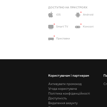
ДОСТУПНО НА ПРИСТРОЯХ
iOS
Android
Smart TV
Консолі
Приставки
Користувачам і партнерам
П
Активувати промокод
Сп
Угода користувача
Політика конфіденційності
Доступність
Видалення акаунту