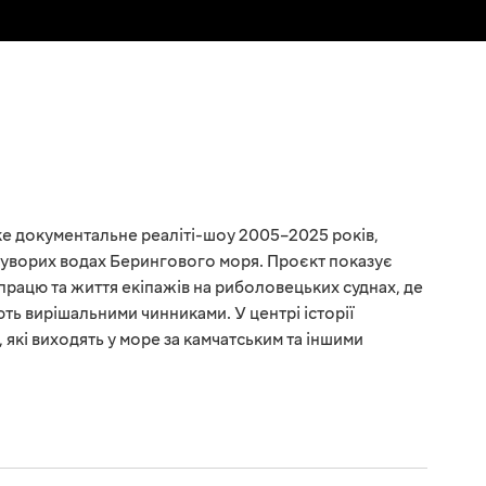
е документальне реаліті-шоу 2005–2025 років,
суворих водах Берингового моря. Проєкт показує
працю та життя екіпажів на риболовецьких суднах, де
ють вирішальними чинниками. У центрі історії
 які виходять у море за камчатським та іншими