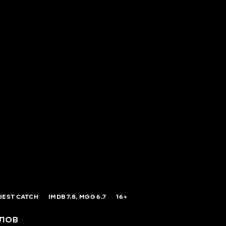
IEST CATCH
IMDB
7.8,
MGG
6.7
16+
лов