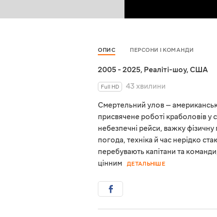
ОПИС
ПЕРСОНИ І КОМАНДИ
2005 - 2025
,
Реаліті-шоу
,
США
43 хвилини
Full HD
Смертельний улов — американськ
присвячене роботі краболовів у 
небезпечні рейси, важку фізичну 
погода, техніка й час нерідко ста
перебувають капітани та команди,
цінним
ДЕТАЛЬНІШЕ