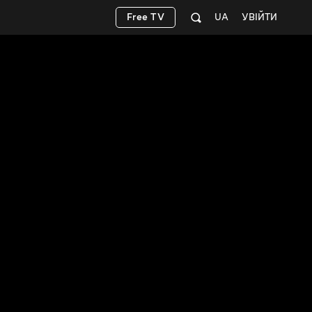
Free TV
UA
УВІЙТИ